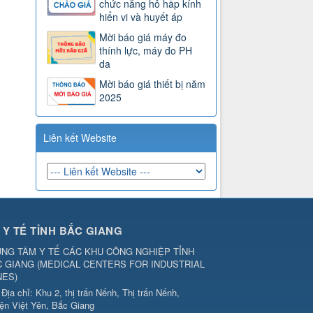
chức năng hô hấp kính
hiển vi và huyết áp
Mời báo giá máy đo
thính lực, máy đo PH
da
Mời báo giá thiết bị năm
2025
Liên kết Website
 Y TẾ TỈNH BẮC GIANG
NG TÂM Y TẾ CÁC KHU CÔNG NGHIỆP TỈNH
C GIANG
(
MEDICAL CENTERS FOR INDUSTRIAL
NES
)
Địa chỉ:
Khu 2, thị trấn Nếnh, Thị trấn Nếnh,
ện Việt Yên, Bắc Giang