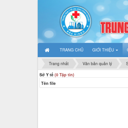
TRANG CHỦ
GIỚI THIỆU
Trang nhất
Văn bản quản lý
S
Sở Y tế
(0 Tập tin)
Tên file