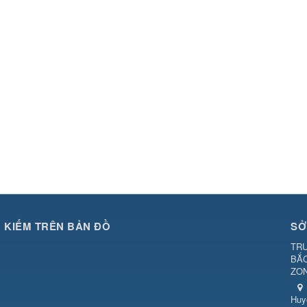
M KIẾM TRÊN BẢN ĐỒ
SỞ
TRU
BẮ
ZO
Huy